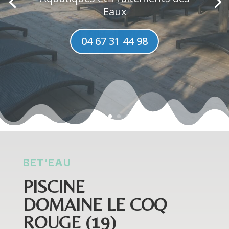
BET’EAU
PISCINE
DOMAINE LE COQ
ROUGE (19)