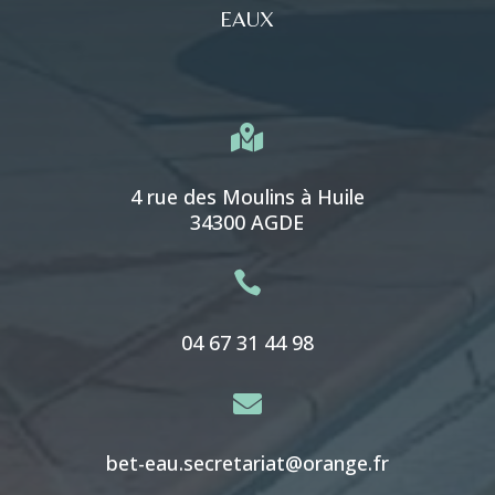
EAUX

4 rue des Moulins à Huile
34300 AGDE

04 67 31 44 98

bet-eau.secretariat@orange.fr